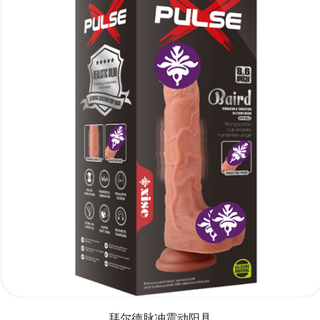
拜尔德脉冲震动阳具