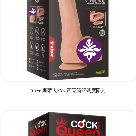
Steve 斯蒂夫PVC画青筋双硬度阳具