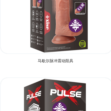
马歇尔脉冲震动阳具