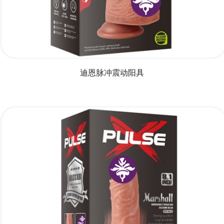
迪恩脉冲震动阳具